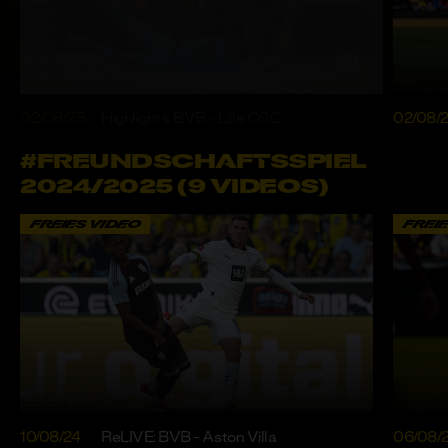
02/08/25
Highlights: BVB - Lille OSC
02/08/
#FREUNDSCHAFTSSPIEL
2024/2025 (9 VIDEOS)
FREIES VIDEO
FREI
10/08/24
ReLIVE: BVB - Aston Villa
06/08/