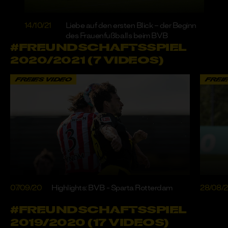
14/10/21
Liebe auf den ersten Blick – der Beginn
des Frauenfußballs beim BVB
#FREUNDSCHAFTSSPIEL
2020/2021 (7 VIDEOS)
FREIES VIDEO
FREI
07/09/20
Highlights: BVB - Sparta Rotterdam
28/08/
#FREUNDSCHAFTSSPIEL
2019/2020 (17 VIDEOS)