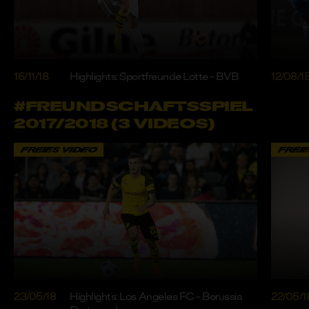
16/11/18
Highlights: Sportfreunde Lotte - BVB
12/08/1
#FREUNDSCHAFTSSPIEL
2017/2018 (3 VIDEOS)
FREIES VIDEO
FREI
23/05/18
Highlights: Los Angeles FC - Borussia
22/05/1