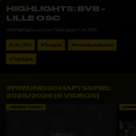
SUCHE
Highlights: BVB -
Lille OSC
ABO ABSCHLIESSEN
oder
LOGIN
Alle Highlights aus dem Spiel gegen Lille OSC.
#Lille OSC
#Testspiel
#Freundschaftsspiel
#Highlights
#FREUNDSCHAFTSSPIEL
2025/2026 (6 VIDEOS)
FREIES VIDEO
FREI
Video läuft ...