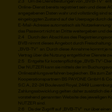
2.3 Um die Dienstleistungen von „BVB-TV“ entg
Online-Dienst bereits registriert sein und diese A
angegebenen Daten wahr und vollständig sind sow
eingeloggten Zustand auf der Userpage durch de
E-Mail-Adresse automatisch als Nutzerkennung ve
das Passwort nicht an Dritte weitergeben und d
2.4 Durch den Abschluss des Registrierungsvo
BVB nimmt dieses Angebot durch Freischaltun
„BVB-TV“ an. Durch diese Annahme kommt je nac
Vertrag über die Nutzung entgeltlicher Dienst
2.5 Entgelte für kostenpflichtige „BVB-TV“-Dienst
Der NUTZER kann sie mittels der im Buchungsvor
Onlinezahlungsverfahren begleichen. Bis zum Za
Kooperationspartnern BS PAYONE GmbH & Co. KG,
S.C.A., 22-24 Boulevard Royal, 2449 Luxemburg;
Zahlungsabwicklung gelten daher zusätzlich die
vorstehend genannten Website des jeweiligen Koo
NUTZER sind.
2.6 Da der Zugriff auf „BVB-TV“ nur über einen