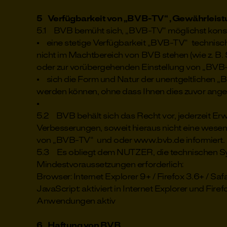
5 Verfügbarkeit von „BVB-TV“ , Gewährleis
5.1 BVB bemüht sich, „BVB-TV“ möglichst konst
• eine stetige Verfügbarkeit „BVB-TV“ technisch 
nicht im Machtbereich von BVB stehen (wie z. B.
oder zur vorübergehenden Einstellung von „BVB-
• sich die Form und Natur der unentgeltlichen „B
werden können, ohne dass Ihnen dies zuvor angek
•
5.2 BVB behält sich das Recht vor, jederzeit Er
Verbesserungen, soweit hieraus nicht eine wesen
von „BVB-TV“ und oder www.bvb.de informiert.
5.3 Es obliegt dem NUTZER, die technischen Sy
Mindestvoraussetzungen erforderlich:
Browser: Internet Explorer 9+ / Firefox 3.6+ / Sa
JavaScript: aktiviert in Internet Explorer und Fi
Anwendungen aktiv
6 Haftung von BVB