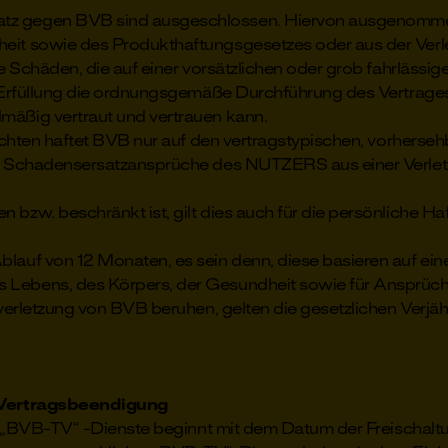
z gegen BVB sind ausgeschlossen. Hiervon ausgenomme
eit sowie des Produkthaftungsgesetzes oder aus der Verle
ge Schäden, die auf einer vorsätzlichen oder grob fahrlässi
en Erfüllung die ordnungsgemäße Durchführung des Vertrage
mäßig vertraut und vertrauen kann.
ichten haftet BVB nur auf den vertragstypischen, vorherseh
 um Schadensersatzansprüche des NUTZERS aus einer Verle
w. beschränkt ist, gilt dies auch für die persönliche Haf
auf von 12 Monaten, es sein denn, diese basieren auf ein
 Lebens, des Körpers, der Gesundheit sowie für Ansprüche
tverletzung von BVB beruhen, gelten die gesetzlichen Verjäh
d Vertragsbeendigung
er „BVB-TV“ -Dienste beginnt mit dem Datum der Freischa