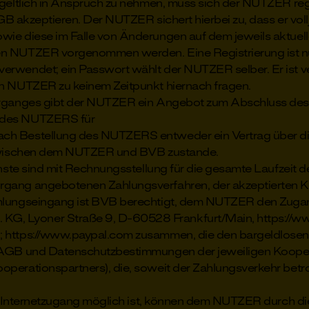
eltlich in Anspruch zu nehmen, muss sich der NUTZER reg
GB akzeptieren. Der NUTZER sichert hierbei zu, dass er vollj
ie diese im Falle von Änderungen auf dem jeweils aktuelle
n NUTZER vorgenommen werden. Eine Registrierung ist nur
rwendet; ein Passwort wählt der NUTZER selber. Er ist ver
en NUTZER zu keinem Zeitpunkt hiernach fragen.
rganges gibt der NUTZER ein Angebot zum Abschluss des 
g des NUTZERS für
h Bestellung des NUTZERS entweder ein Vertrag über die 
e zwischen dem NUTZER und BVB zustande.
e sind mit Rechnungsstellung für die gesamte Laufzeit des 
gang angebotenen Zahlungsverfahren, der akzeptierten K
hlungseingang ist BVB berechtigt, dem NUTZER den Zugang
 Lyoner Straße 9, D-60528 Frankfurt/Main, https://www.b
 https://www.paypal.com zusammen, die den bargeldlosen 
 AGB und Datenschutzbestimmungen der jeweiligen Kooperat
perationspartners), die, soweit der Zahlungsverkehr betro
 Internetzugang möglich ist, können dem NUTZER durch die