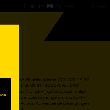
Login
lli Lippens
#Marco Reus
#Mobilfunk
mbH & Co. KGaA, Rheinlanddamm 207-209, 44137
@bvb.de Tel.: 02 31 - 90 20 0, Fax: 0231 -
TV“ (fortan: "NUTZER") gelten ausschließlich
Have
er die Datenschutzbestimmungen von „BVB-TV“.
stimmungen voraus. Abweichende Bedingungen
n Textform zu.