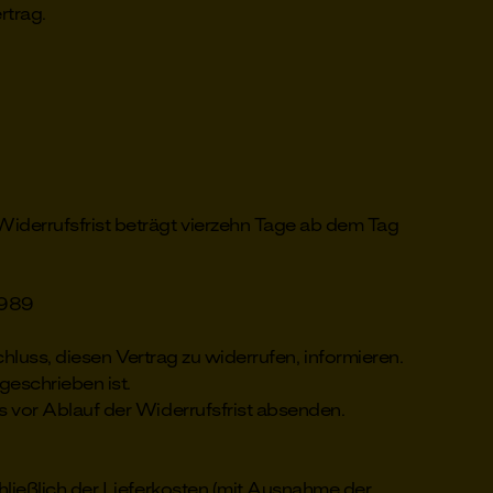
rtrag.
iderrufsfrist beträgt vierzehn Tage ab dem Tag
-989
chluss, diesen Vertrag zu widerrufen, informieren.
geschrieben ist.
s vor Ablauf der Widerrufsfrist absenden.
hließlich der Lieferkosten (mit Ausnahme der