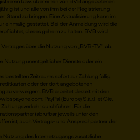
istrieren bzw. über einen von BVB angebotenen
ährig ist und alle von ihm bei der Registrierung
n Stand zu bringen. Eine Aktualisierung kann im
 einmalig gestattet. Bei der Anmeldung wird die
pflichtet, dieses geheim zu halten. BVB wird
Vertrages über die Nutzung von „BVB-TV“ ab.
Nutzung unentgeltlicher Dienste oder ein
bestellten Zeitraums sofort zur Zahlung fällig.
reditkarten oder der dort angebotenen
 zu verweigern. BVB arbeitet derzeit mit den
spayone.com; PayPal (Europe) S.à.r.l. et Cie,
Zahlungsverkehr durchführen. Für die
ionspartner (abrufbar jeweils unter den
ffen ist, auch Vertrags- und Ansprechpartner der
 Nutzung des Internetzugangs zusätzliche