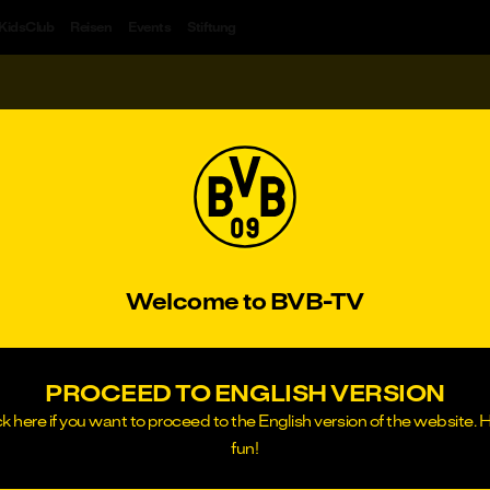
KidsClub
Reisen
Events
Stiftung
#1&1
#Freundschaftsspiel
#BVB total!
#Wi
IDEOS
BSCHLIESSEN
oder
zung von BVB-TV
Welcome to BVB-TV
en
s Online-Angebot und wird von der Borussia Dortmund G
ans-Joachim Watzke, Thomas Treß, Carsten Cramer, service
PROCEED TO ENGLISH VERSION
schäftsbeziehung zwischen BVB und dem Nutzer von „BVB-
ck here if you want to proceed to the English version of the website. 
ungen (fortan: "AGB"). Bestandteil dieser AGB sind fern
fun!
ung des NUTZERS zu diesen AGB und den Datenschutzbe
 BVB stimmt ihrer Geltung ausdrücklich schriftlich oder i