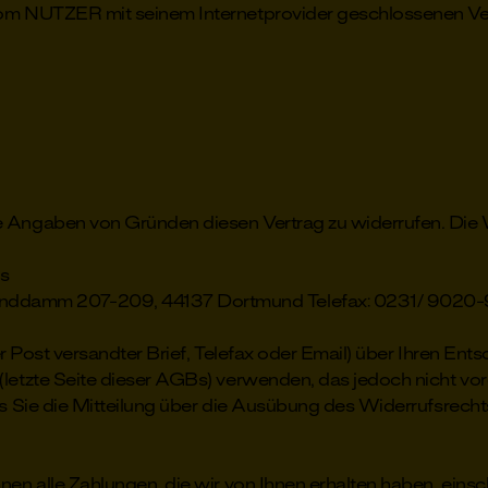
vom NUTZER mit seinem Internetprovider geschlossenen Ve
 Angaben von Gründen diesen Vertrag zu widerrufen. Die W
ns
nddamm 207-209, 44137 Dortmund Telefax: 0231/ 9020
er Post versandter Brief, Telefax oder Email) über Ihren Ents
letzte Seite dieser AGBs) verwenden, das jedoch nicht vor
ss Sie die Mitteilung über die Ausübung des Widerrufsrecht
nen alle Zahlungen, die wir von Ihnen erhalten haben, einsc