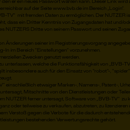
r den er ein neues Passwort wählen kann. Dieser Link wir
 erreichbar auf der Seite www.bvb.de im Bereich „Login“.
„BVB-TV“ mit fremden Daten zu ermöglichen. Der NUTZER is
eht, dass ein Dritter Kenntnis von Zugangsdaten hat und
n des NUTZERS Dritte von seinem Passwort und seinen Zuga
 von Änderungen seiner im Registrierungsvorgang angegeb
g-In im Bereich "Einstellungen" vorzunehmen.
mmerziellen Zwecken genutzt werden.
u unterlassen, welche die Funktionsfähigkeit von „BVB-TV
ilt insbesondere auch für den Einsatz von "robot"-, "spider"
zeugt.
inschließlich etwaiger Marken-, Namens-, Patent-, Urheb
untersagt, Mitschnitte von den Dienstleistungen oder Teile
em NUTZER ferner untersagt, Software von „BVB-TV“ zu kop
anz oder teilweise zu verkaufen, abzutreten, zu lizenziere
nem Verstoß gegen die Verbote für die dadurch entstehen
nstleistungen bestehenden Verwertungsrechte gehört.