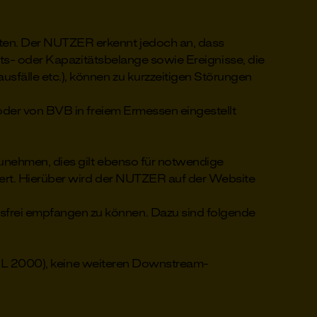
ten. Der NUTZER erkennt jedoch an, dass
its- oder Kapazitätsbelange sowie Ereignisse, die
sfälle etc.), können zu kurzzeitigen Störungen
oder von BVB in freiem Ermessen eingestellt
unehmen, dies gilt ebenso für notwendige
iert. Hierüber wird der NUTZER auf der Website
frei empfangen zu können. Dazu sind folgende
s (DSL 2000), keine weiteren Downstream-