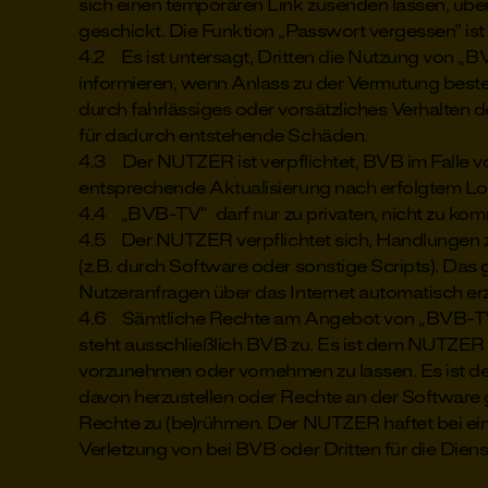
sich einen temporären Link zusenden lassen, übe
geschickt. Die Funktion „Passwort vergessen" ist
4.2 Es ist untersagt, Dritten die Nutzung von 
informieren, wenn Anlass zu der Vermutung best
durch fahrlässiges oder vorsätzliches Verhalte
für dadurch entstehende Schäden.
4.3 Der NUTZER ist verpflichtet, BVB im Falle
entsprechende Aktualisierung nach erfolgtem Lo
4.4 „BVB-TV“ darf nur zu privaten, nicht zu ko
4.5 Der NUTZER verpflichtet sich, Handlungen z
(z.B. durch Software oder sonstige Scripts). Das g
Nutzeranfragen über das Internet automatisch er
4.6 Sämtliche Rechte am Angebot von „BVB-TV“ e
steht ausschließlich BVB zu. Es ist dem NUTZER 
vorzunehmen oder vornehmen zu lassen. Es ist d
davon herzustellen oder Rechte an der Software g
Rechte zu (be)rühmen. Der NUTZER haftet bei ei
Verletzung von bei BVB oder Dritten für die Die