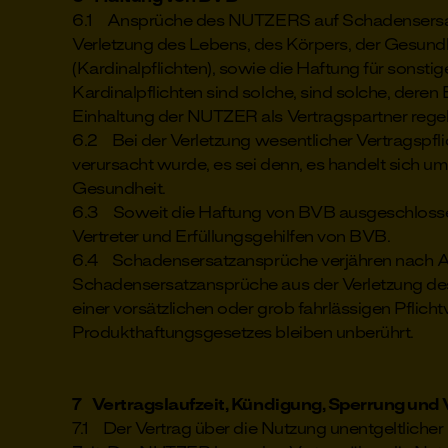
6.1 Ansprüche des NUTZERS auf Schadensersat
Verletzung des Lebens, des Körpers, der Gesundh
(Kardinalpflichten), sowie die Haftung für sonsti
Kardinalpflichten sind solche, sind solche, der
Einhaltung der NUTZER als Vertragspartner regel
6.2 Bei der Verletzung wesentlicher Vertragspfl
verursacht wurde, es sei denn, es handelt sich
Gesundheit.
6.3 Soweit die Haftung von BVB ausgeschlossen bz
Vertreter und Erfüllungsgehilfen von BVB.
6.4 Schadensersatzansprüche verjähren nach Abl
Schadensersatzansprüche aus der Verletzung des
einer vorsätzlichen oder grob fahrlässigen Pflich
Produkthaftungsgesetzes bleiben unberührt.
7 Vertragslaufzeit, Kündigung, Sperrung un
7.1 Der Vertrag über die Nutzung unentgeltlich