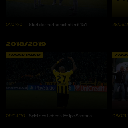
01/07/20
Start der Partnerschaft mit 1&1
28/06/
2018/2019
FREIES VIDEO
FREI
09/04/20
Spiel des Lebens: Felipe Santana
08/07/1