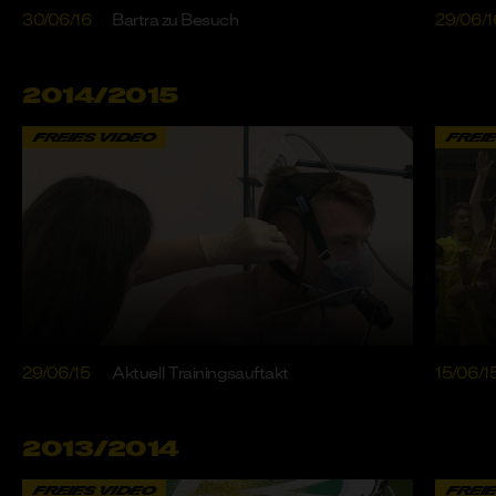
30/06/16
Bartra zu Besuch
29/06/1
2014/2015
FREIES VIDEO
FREI
29/06/15
Aktuell Trainingsauftakt
15/06/1
2013/2014
FREIES VIDEO
FREI