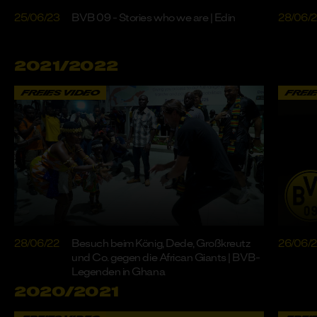
25/06/23
BVB 09 - Stories who we are | Edin
28/06/
2021/2022
FREIES VIDEO
FREI
28/06/22
Besuch beim König, Dede, Großkreutz
26/06/
und Co. gegen die African Giants | BVB-
Legenden in Ghana
2020/2021