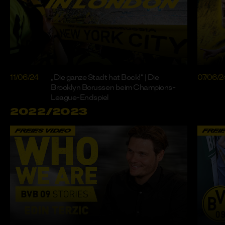
11/06/24
„Die ganze Stadt hat Bock!“ | Die
07/06/2
Brooklyn Borussen beim Champions-
League-Endspiel
2022/2023
FREIES VIDEO
FREI