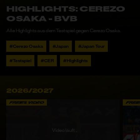
SUCHE
Highlights: Cerezo
Osaka - BVB
ABO ABSCHLIESSEN
oder
LOGIN
Alle Highlights aus dem Testspiel gegen Cerezo Osaka.
#Cerezo Osaka
#Japan
#Japan Tour
#Testspiel
#CER
#Highlights
2026/2027
FREIES VIDEO
FREI
Video läuft ...