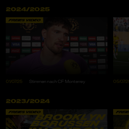
2024/2025
FREIES VIDEO
01/07/25
Stimmen nach CF Monterrey
05/07/2
2023/2024
FREIES VIDEO
FREI