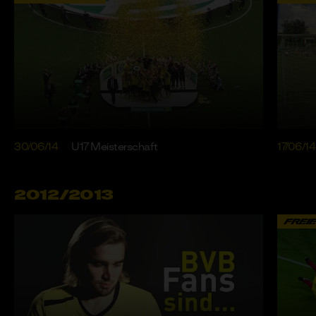
30/06/14
U17 Meisterschaft
17/06/14
2012/2013
FREI