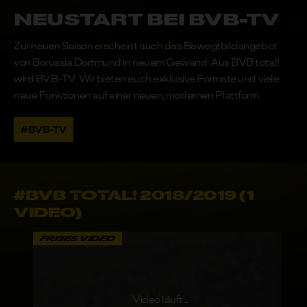
SUCHE
Neustart bei BVB-TV
Zur neuen Saison erscheint auch das Bewegtbildangebot
ABO ABSCHLIESSEN
oder
LOGIN
von Borussia Dortmund in neuem Gewand. Aus BVB total!
wird BVB-TV. Wir bieten euch exklusive Formate und viele
neue Funktionen auf einer neuen, modernen Plattform.
#BVB-TV
#BVB TOTAL! 2018/2019 (1
VIDEO)
FREIES VIDEO
Video läuft ...