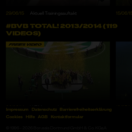
29/06/15
Aktuell Trainingsauftakt
15/06/1
#BVB TOTAL! 2013/2014 (119
VIDEOS)
FREIES VIDEO
30/06/14
U17 Meisterschaft
19/05/1
Impressum
Datenschutz
Barrierefreiheitserklärung
Cookies
Hilfe
AGB
Kontaktformular
© 1996 - 2026 Borussia Dortmund GmbH & Co. KGaA