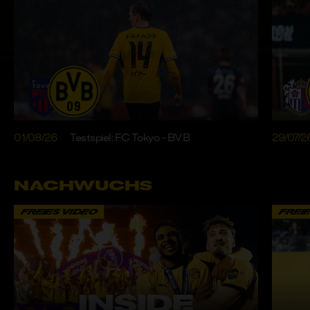
01/08/26
Testspiel: FC Tokyo - BVB
29/07/2
NACHWUCHS
FREIES VIDEO
FREI