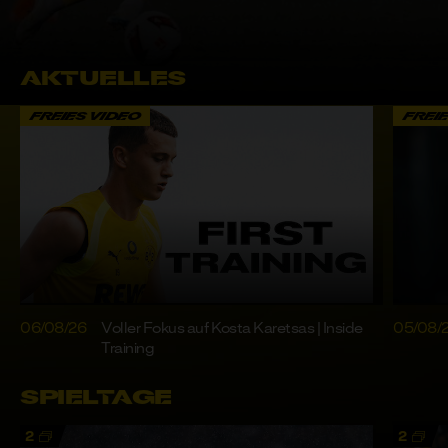
SUCHE
ABO ABSCHLIESSEN
oder
LOGIN
AKTUELLES
FREIES VIDEO
FREI
06/08/26
Voller Fokus auf Kosta Karetsas | Inside
05/08/
Training
SPIELTAGE
2
2