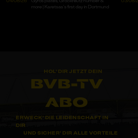
04/08/26
Gyros plates, Großkreutz number &
03/08/
more | Karetsas’s first day in Dortmund
HOL‘ DIR JETZT DEIN
BVB-TV
ABO
ERWECK‘ DIE LEIDENSCHAFT IN
DIR
UND SICHER‘ DIR ALLE VORTEILE