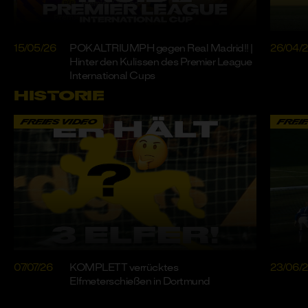
15/05/26
POKALTRIUMPH gegen Real Madrid!! |
26/04/
Hinter den Kulissen des Premier League
International Cups
HISTORIE
FREIES VIDEO
FREI
07/07/26
KOMPLETT verrücktes
23/06/
Elfmeterschießen in Dortmund