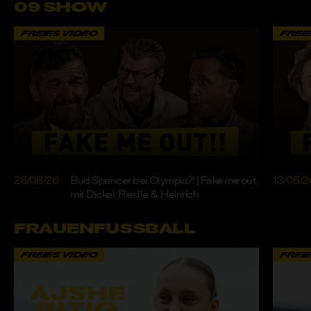
09 SHOW
FREIES VIDEO
FREI
26/06/26
Bud Spencer bei Olympia?! | Fake me out
13/05/2
mit Dickel, Riedle & Heinrich
FRAUENFUSSBALL
FREIES VIDEO
FREI